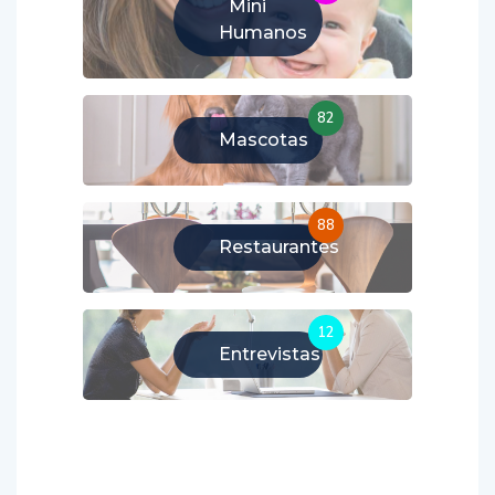
Mini
Humanos
82
Mascotas
88
Restaurantes
12
Entrevistas