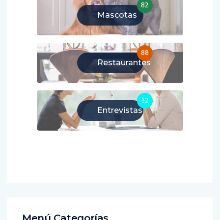
82
Mascotas
88
Restaurantes
12
Entrevistas
Menú Categorías