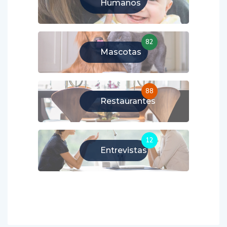
Humanos
82
Mascotas
88
Restaurantes
12
Entrevistas