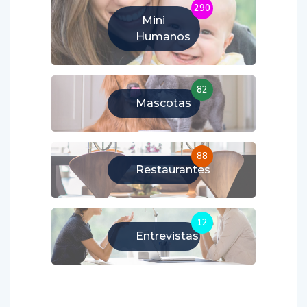
290
Mini
Humanos
82
Mascotas
88
Restaurantes
12
Entrevistas