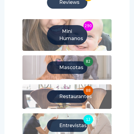
Reviews
290
Mini
Humanos
82
Mascotas
88
Restaurantes
12
Entrevistas