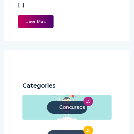
[…]
Leer Más
Categories
15
Concursos
26