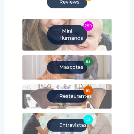
Reviews
290
Mini
Humanos
82
Mascotas
88
Restaurantes
12
Entrevistas