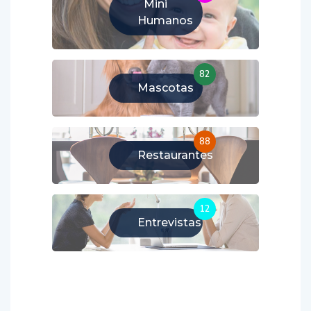
Mini
Humanos
82
Mascotas
88
Restaurantes
12
Entrevistas