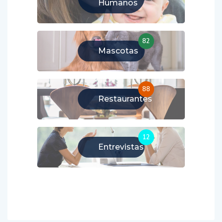
Humanos
82
Mascotas
88
Restaurantes
12
Entrevistas