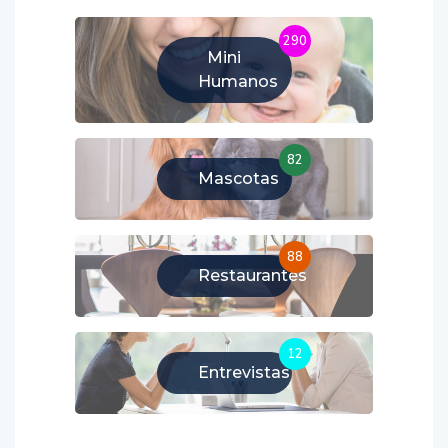
290
Mini
Humanos
82
Mascotas
88
Restaurantes
12
Entrevistas