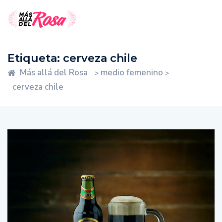
Etiqueta:
cerveza chile
Más allá del Rosa
medio femenino
>
>
cerveza chile