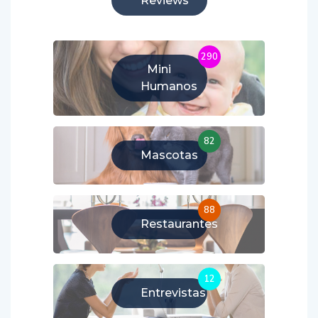
Reviews
290
Mini
Humanos
82
Mascotas
88
Restaurantes
12
Entrevistas