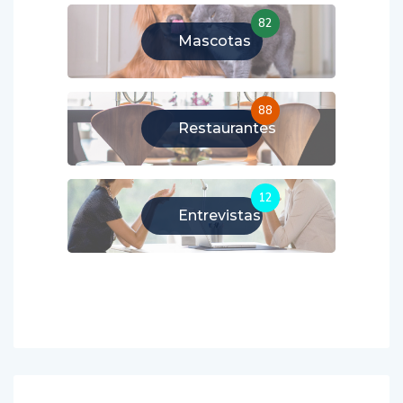
82
Mascotas
88
Restaurantes
12
Entrevistas