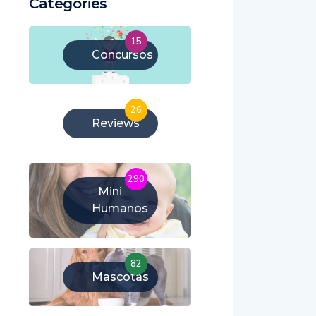
Categories
15
Concursos
26
Reviews
290
Mini
Humanos
82
Mascotas