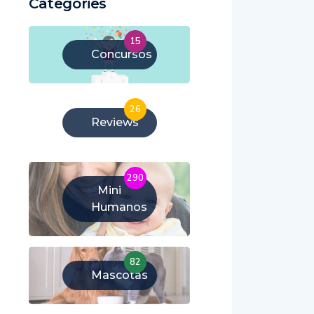
Categories
15
Concursos
26
Reviews
290
Mini
Humanos
82
Mascotas