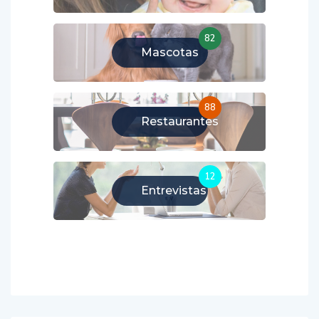
82
Mascotas
88
Restaurantes
12
Entrevistas