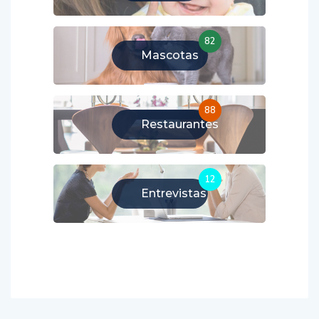
82
Mascotas
88
Restaurantes
12
Entrevistas