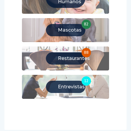
Humanos
82
Mascotas
88
Restaurantes
12
Entrevistas