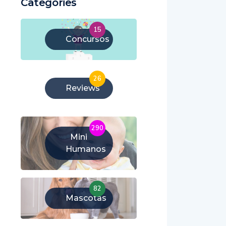
Categories
15
Concursos
26
Reviews
290
Mini
Humanos
82
Mascotas