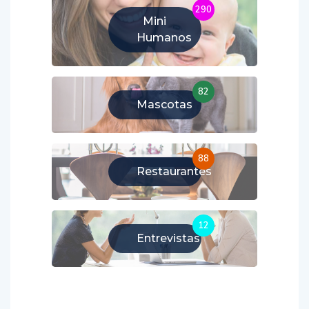
290
Mini
Humanos
82
Mascotas
88
Restaurantes
12
Entrevistas