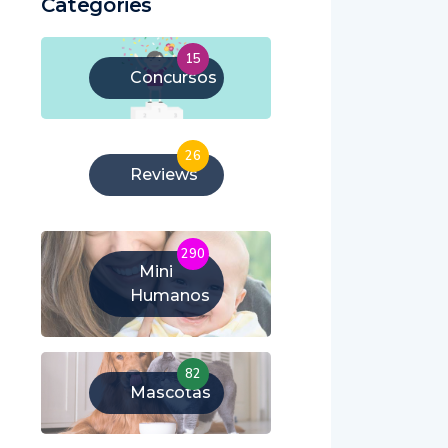
Categories
15
Concursos
26
Reviews
290
Mini
Humanos
82
Mascotas