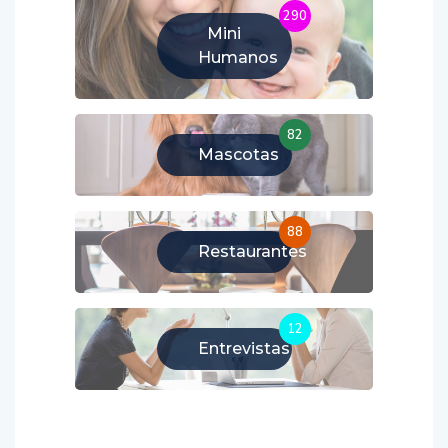
290
Mini
Humanos
82
Mascotas
88
Restaurantes
12
Entrevistas