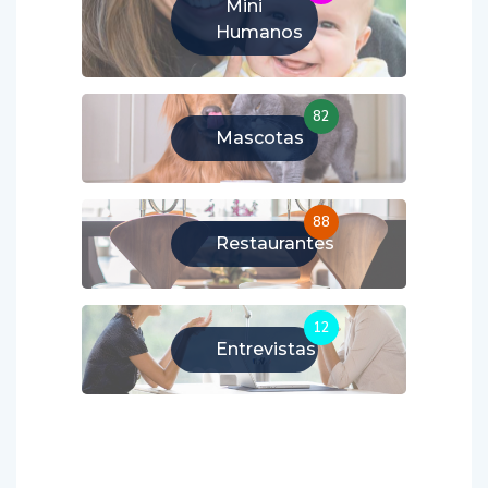
Mini
Humanos
82
Mascotas
88
Restaurantes
12
Entrevistas