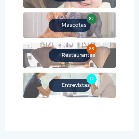
82
Mascotas
88
Restaurantes
12
Entrevistas