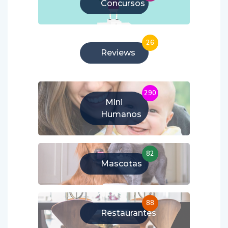
Concursos
26
Reviews
290
Mini
Humanos
82
Mascotas
88
Restaurantes