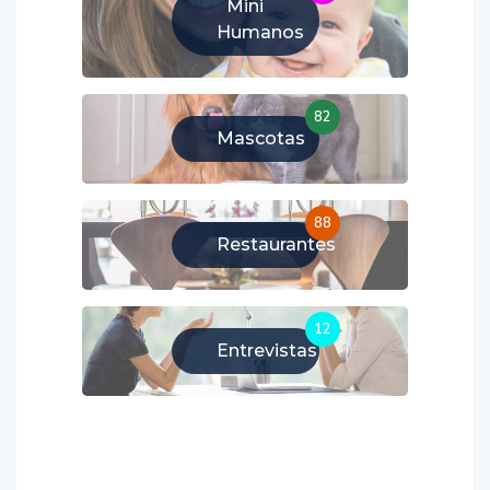
Mini
Humanos
82
Mascotas
88
Restaurantes
12
Entrevistas