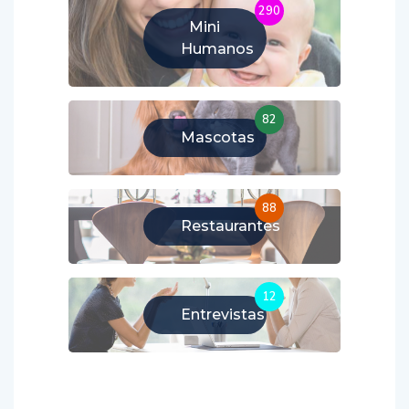
290
Mini
Humanos
82
Mascotas
88
Restaurantes
12
Entrevistas