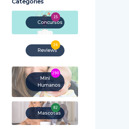
Categories
15
Concursos
26
Reviews
290
Mini
Humanos
82
Mascotas