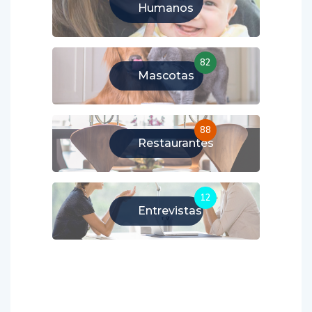
Humanos
82
Mascotas
88
Restaurantes
12
Entrevistas