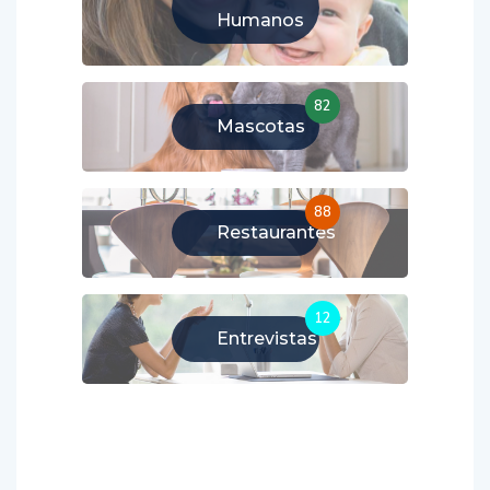
Humanos
82
Mascotas
88
Restaurantes
12
Entrevistas