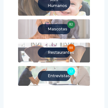
Humanos
82
Mascotas
88
Restaurantes
12
Entrevistas