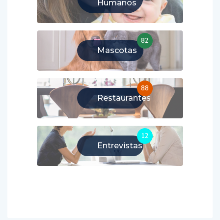
Humanos
82
Mascotas
88
Restaurantes
12
Entrevistas