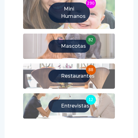
290
Mini
Humanos
82
Mascotas
88
Restaurantes
12
Entrevistas