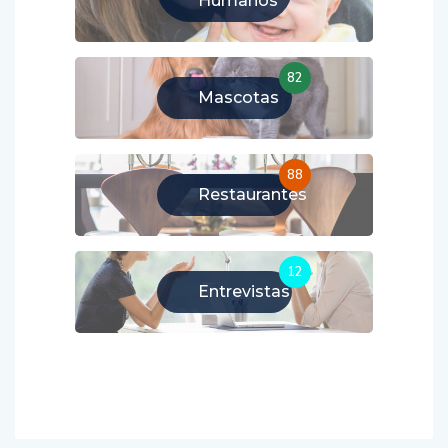
Humanos
82
Mascotas
88
Restaurantes
12
Entrevistas