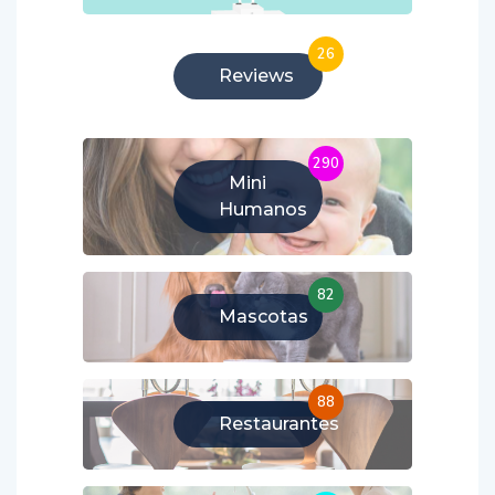
26
Reviews
290
Mini
Humanos
82
Mascotas
88
Restaurantes