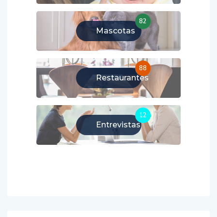
82
Mascotas
88
Restaurantes
12
Entrevistas