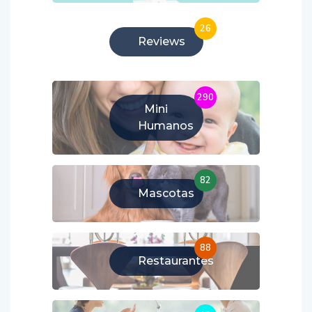
26
Reviews
290
Mini
Humanos
82
Mascotas
88
Restaurantes