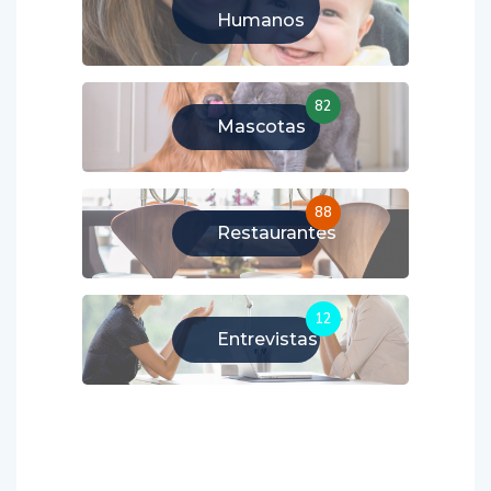
Humanos
82
Mascotas
88
Restaurantes
12
Entrevistas