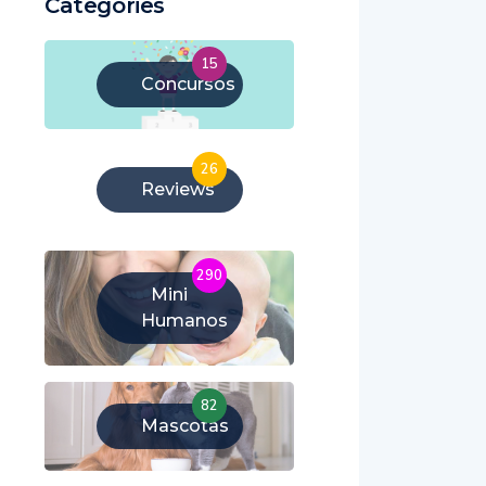
Categories
15
Concursos
26
Reviews
290
Mini
Humanos
82
Mascotas