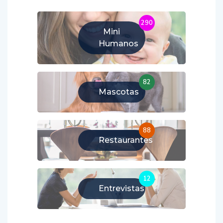
290
Mini
Humanos
82
Mascotas
88
Restaurantes
12
Entrevistas