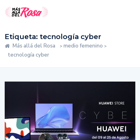
Etiqueta:
tecnología cyber
Más allá del Rosa
medio femenino
>
>
tecnología cyber