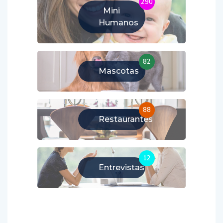
290
Mini
Humanos
82
Mascotas
88
Restaurantes
12
Entrevistas