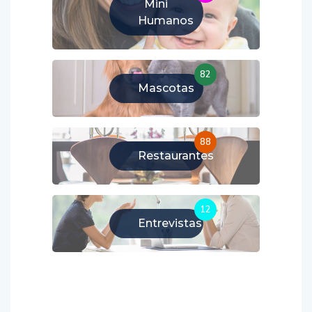
Mini
Humanos
82
Mascotas
88
Restaurantes
12
Entrevistas