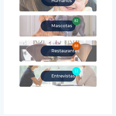
Humanos
82
Mascotas
88
Restaurantes
12
Entrevistas