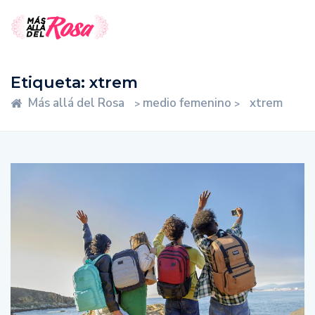
Etiqueta:
xtrem
Más allá del Rosa
medio femenino
xtrem
>
>