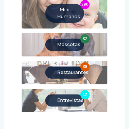
290
Mini
Humanos
82
Mascotas
88
Restaurantes
12
Entrevistas