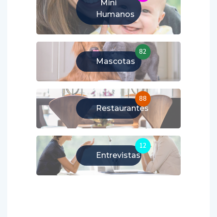
Mini
Humanos
82
Mascotas
88
Restaurantes
12
Entrevistas