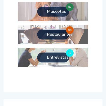
82
Mascotas
88
Restaurantes
12
Entrevistas