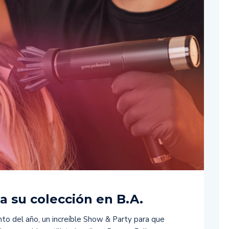
 su colección en B.A.
nto del año, un increíble Show & Party para que