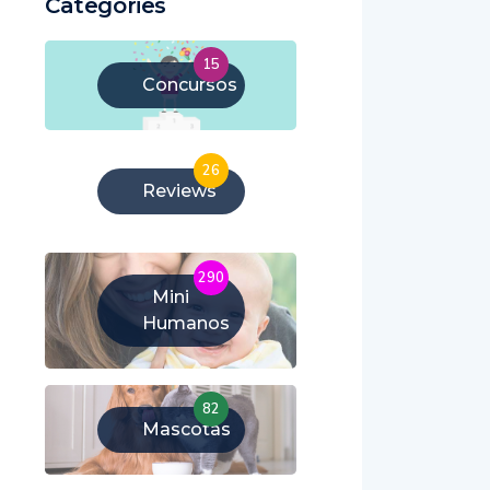
Categories
15
Concursos
26
Reviews
290
Mini
Humanos
82
Mascotas