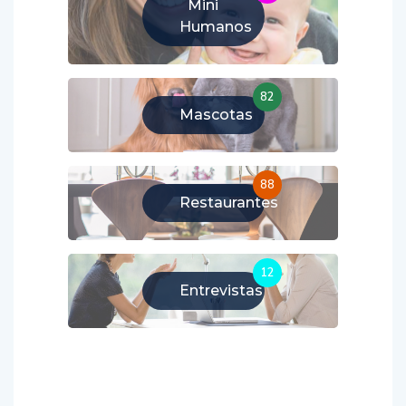
Mini
Humanos
82
Mascotas
88
Restaurantes
12
Entrevistas