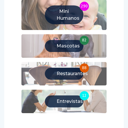
290
Mini
Humanos
82
Mascotas
88
Restaurantes
12
Entrevistas