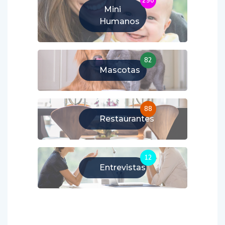
290
Mini
Humanos
82
Mascotas
88
Restaurantes
12
Entrevistas