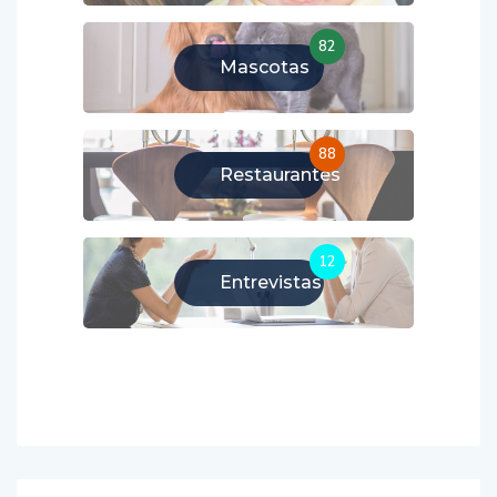
82
Mascotas
88
Restaurantes
12
Entrevistas