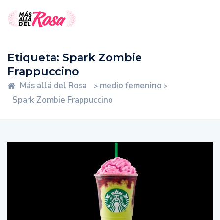
Etiqueta:
Spark Zombie
Frappuccino
Más allá del Rosa
medio femenino
>
>
Spark Zombie Frappuccino