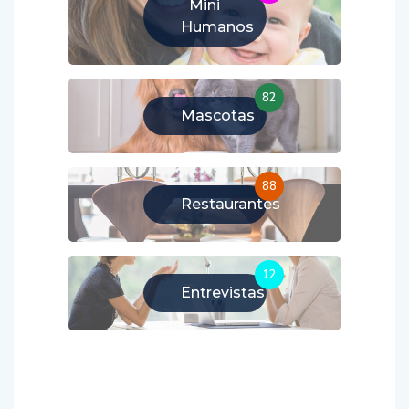
Mini
Humanos
82
Mascotas
88
Restaurantes
12
Entrevistas